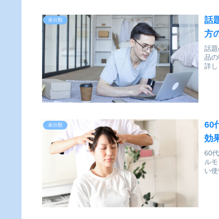
話
未分類
方
話題
品の
詳し
6
未分類
効
60
ルモ
い使