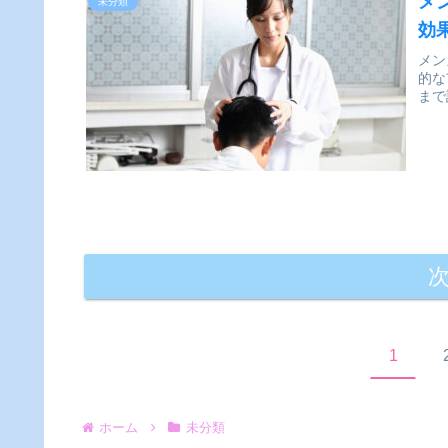
メ
未分類
効
メン
的な
まで
1
ホーム
未分類