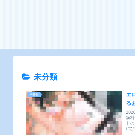
未分類
エ
未分類
る
20
額料
トの
にぴ