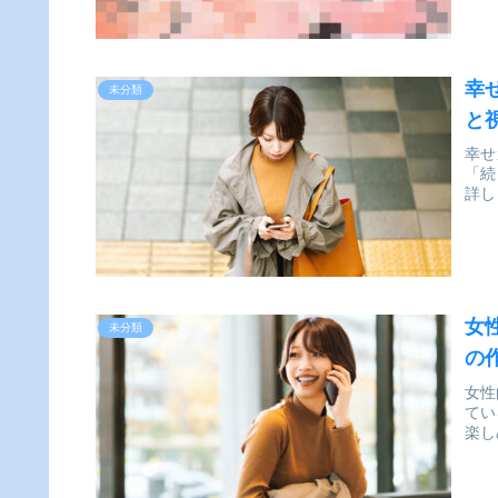
幸
未分類
と
幸せ
「続
詳し
女
未分類
の
女性
てい
楽し