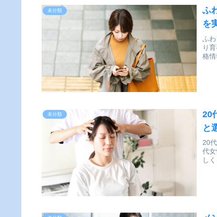
ふ
未分類
を
ふわ
り育
格情
2
未分類
と
20
代女
しく