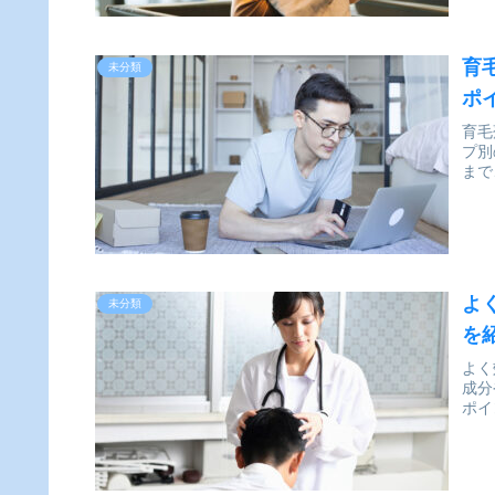
育
未分類
ポ
育毛
プ別
まで
よ
未分類
を
よく
成分
ポイ